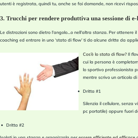
utenti è registrata, quindi tu,
anche se fai domande, non ricevi rispos
3. Trucchi per rendere produttiva una sessione di e-
Le distrazioni sono dietro l’angolo…o nell’altra stanza. Per ottenere 
coaching ed entrare in uno ‘stato di flow’ ti do alcune dritte da appli
Cos’è lo stato di flow?
Il
fl
cui la persona è completam
lo sportivo professionista 
mentre scrivo un articolo di
Dritta #1
Silenzia il cellulare
, senza v
pc portatile) oppure fuori 
Dritta #2
Isolati in una stanza e organizzala
per
essere efficiente ed efficace
a