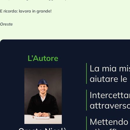
E ricorda: lavora in grande!
Oreste
L’Autore
La mia mis
aiutare le
Intercettar
attraverso 
Mettendo i