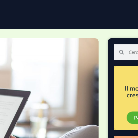
Il m
cre
P