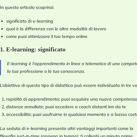
In questo articolo scoprirai:
significato di e-learning
qual è la differenza con le altre modalità di lavoro
come puoi ottimizzare il tuo tempo online
1. E-learning: significato
E-learning è l’apprendimento in linea o telematico di una compet
la tua professione o la tuo conoscenza.
L’obiettivo di questo tipo di didattica può essere individuato in tre v
rapidità di apprendimento
; puoi acquisire una nuova competenza
distanze annullate
; puoi accedere a coach distanti km da te
accessibilità
; puoi usufruirne in qualsiasi momento e a basso cost
La seduta di e-learning presenta altri vantaggi importanti come la
filosofia
just-in-time
(appena in tempo): ti colleghi un minuto prima