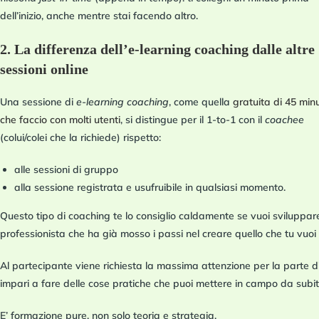
dell’inizio, anche mentre stai facendo altro.
2. La differenza dell’e-learning coaching dalle altre
sessioni online
Una sessione di
e-learning coaching
, come quella
gratuita di 45 minu
che faccio con molti utenti
, si distingue per il 1-to-1 con il
coachee
(colui/colei che la richiede) rispetto:
alle sessioni di gruppo
alla sessione registrata e usufruibile in qualsiasi momento.
Questo tipo di coaching te lo consiglio caldamente se vuoi sviluppa
professionista che ha già mosso i passi nel creare quello che tu vuoi 
Al partecipante viene richiesta la massima attenzione per la parte 
impari a fare delle cose pratiche che puoi mettere in campo da subit
E’ formazione pure, non solo teoria e strategia.