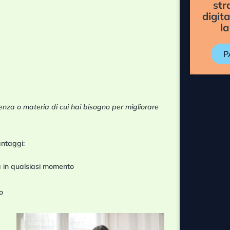
str
digit
la
P
enza o materia di cui hai bisogno per migliorare
antaggi:
 in qualsiasi momento
o