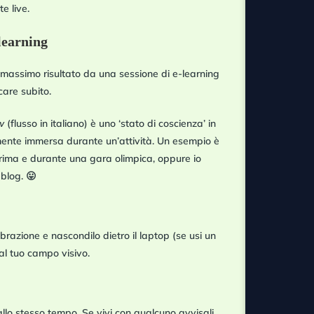
te live
.
learning
il massimo risultato da una sessione di e-learning
care subito.
ow
(flusso in italiano) è uno
‘stato di coscienza’ in
ente immersa durante un’attività
. Un esempio è
prima e durante una gara olimpica, oppure io
 blog. 😛
ibrazione e nascondilo dietro il laptop (se usi un
dal tuo campo visivo.
llo stesso tempo. Se vivi con qualcuno avvisali